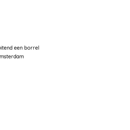
uitend een borrel
 Amsterdam
psgro