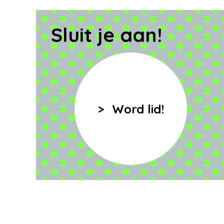
Sluit je aan!
Word lid!