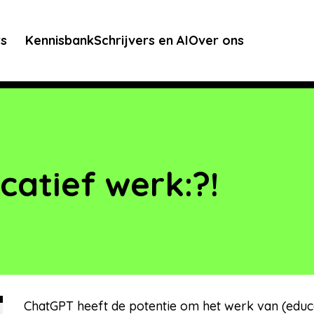
rs
Kennisbank
Schrijvers en AI
Over ons
atief werk:?!
ChatGPT heeft de potentie om het werk van (educa