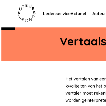
Meteen naar de content
Ledenservice
Actueel
Auteu
Vertaals
Het vertalen van een 
kwaliteiten van het
vertaler moet reken
worden geïnterprete