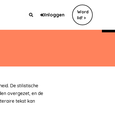
Word
Inloggen
lid! >
id. De stilistische
den overgezet, en de
eraire tekst kan