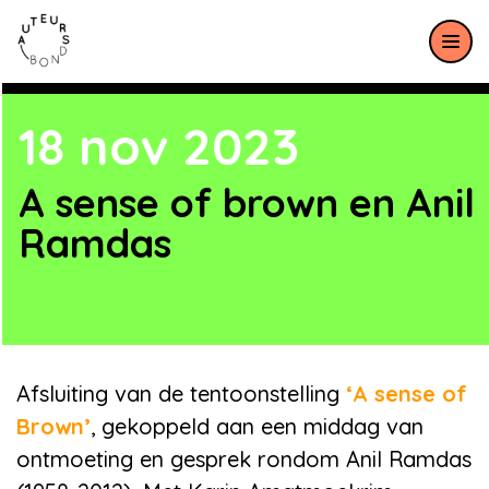
Meteen naar de content
18 nov 2023
A sense of brown en Anil
Ramdas
Afsluiting van de tentoonstelling
‘A sense of
Brown’
, gekoppeld aan een middag van
ontmoeting en gesprek rondom Anil Ramdas