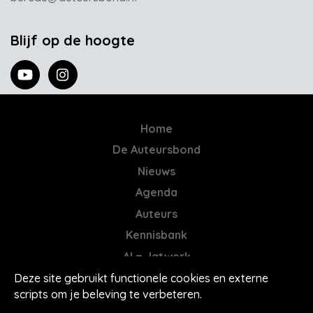
Blijf op de hoogte
Home
De Auteursbond
Nieuws
Agenda
Auteurs
Kennisbank
AI = Jatwerk
Contact
Deze site gebruikt functionele cookies en externe
scripts om je beleving te verbeteren.
Mores