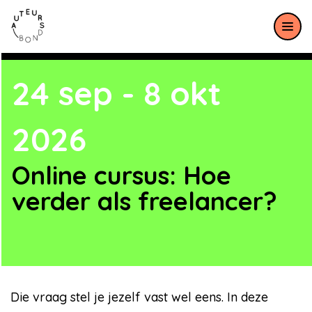
Meteen naar de content
24 sep - 8 okt
2026
Online cursus: Hoe
verder als freelancer?
Die vraag stel je jezelf vast wel eens. In deze