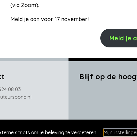
(via Zoom).
Meld je aan voor 17 november!
Meld je 
ct
Blijf op de hoog
624 08 03
teursbond.nl
xterne scripts om je beleving te verbeteren.
Mijn instellinge
a
Auteurs
Kennisbank
AI = Jatwerk
Contact
Mor