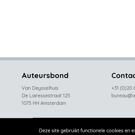
Auteursbond
Conta
Van Deysselhuis
+31 (0)20 
De Lairessestraat 125
bureau@au
1075 HH Amsterdam
Deze site gebruikt functionele cookies en e
Home
De Auteursbond
Nieuws
Agend