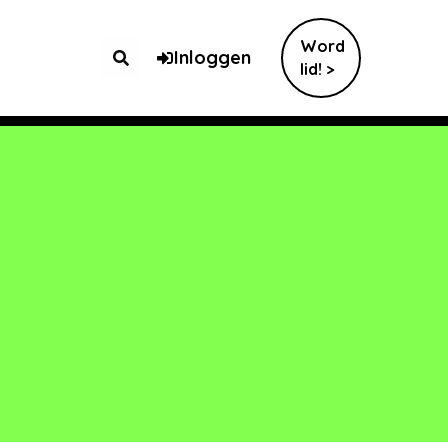
Word
Inloggen
lid! >