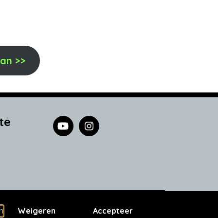
aan >>
te
n
Weigeren
Accepteer
es
Privacyverklaring
Cookie instellingen