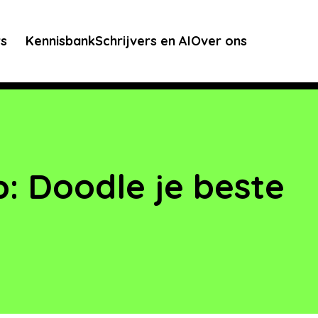
rs
Kennisbank
Schrijvers en AI
Over ons
: Doodle je beste