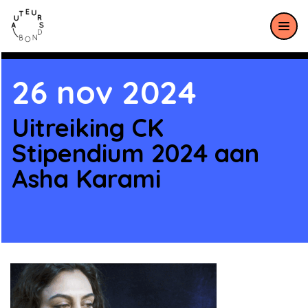
Meteen naar de content
26 nov 2024
Uitreiking CK
Stipendium 2024 aan
Asha Karami