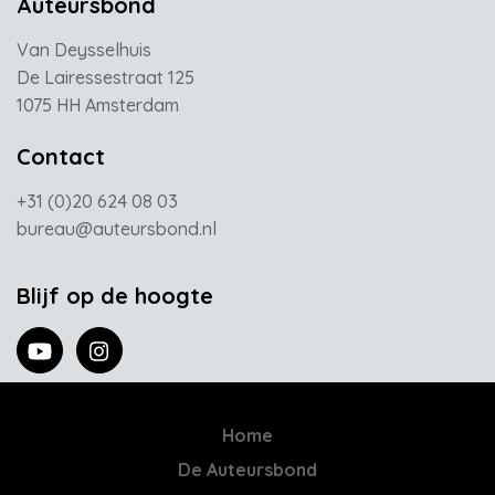
Auteursbond
Van Deysselhuis
De Lairessestraat 125
1075 HH Amsterdam
Contact
+31 (0)20 624 08 03
bureau@auteursbond.nl
Blijf op de hoogte
Home
De Auteursbond