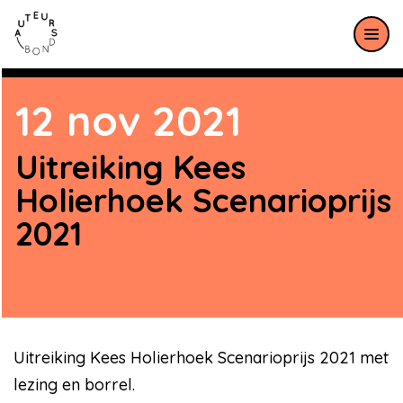
Meteen naar de content
12 nov 2021
Uitreiking Kees
Holierhoek Scenarioprijs
2021
Uitreiking Kees Holierhoek Scenarioprijs 2021 met
lezing en borrel.