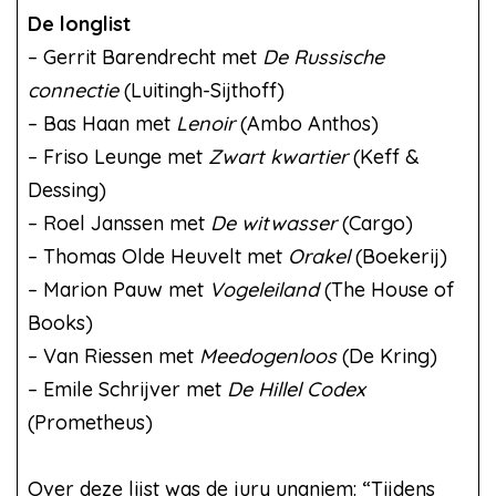
De longlist
– Gerrit Barendrecht met
De Russische
connectie
(Luitingh-Sijthoff)
– Bas Haan met
Lenoir
(Ambo Anthos)
– Friso Leunge met
Zwart kwartier
(Keff &
Dessing)
– Roel Janssen met
De witwasser
(Cargo)
– Thomas Olde Heuvelt met
Orakel
(Boekerij)
– Marion Pauw met
Vogeleiland
(The House of
Books)
– Van Riessen met
Meedogenloos
(De Kring)
– Emile Schrijver met
De Hillel Codex
(Prometheus)
Over deze lijst was de jury unaniem: “Tijdens