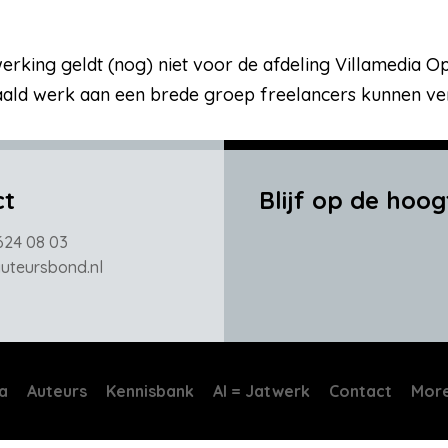
erking geldt (nog) niet voor de afdeling Villamedia 
ald werk aan een brede groep freelancers kunnen ve
ct
Blijf op de hoog
624 08 03
teursbond.nl
a
Auteurs
Kennisbank
AI = Jatwerk
Contact
Mor