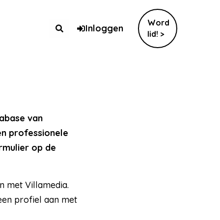
Word
Inloggen
lid! >
tabase van
en professionele
rmulier op de
n met Villamedia.
een profiel aan met