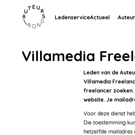
Meteen naar de content
Ledenservice
Actueel
Auteu
Villamedia Free
Leden van de Auteu
Villamedia Freelanc
freelancer zoeken. 
website. Je mailadre
Voor deze dienst he
Die toestemming ku
hetzelfde mailadres