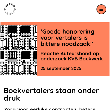
Meteen naar de content
‘Goede honorering
voor vertalers is
bittere noodzaak!’
Reactie Auteursbond op
onderzoek KVB Boekwerk
25 september 2025
Boekvertalers staan onder
druk
Zorg voor eerlijke contracten, betere