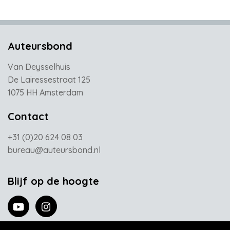
Auteursbond
Van Deysselhuis
De Lairessestraat 125
1075 HH Amsterdam
Contact
+31 (0)20 624 08 03
bureau@auteursbond.nl
Blijf op de hoogte