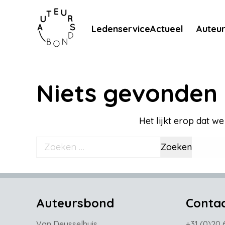
Meteen naar de content
Ledenservice
Actueel
Auteu
Niets gevonden
Het lijkt erop dat w
Zoeken naar:
Auteursbond
Conta
Van Deysselhuis
+31 (0)20 