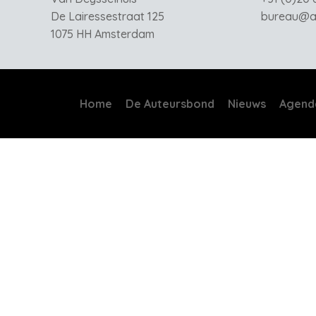
De Lairessestraat 125
bureau@au
1075 HH Amsterdam
Home
De Auteursbond
Nieuws
Agend