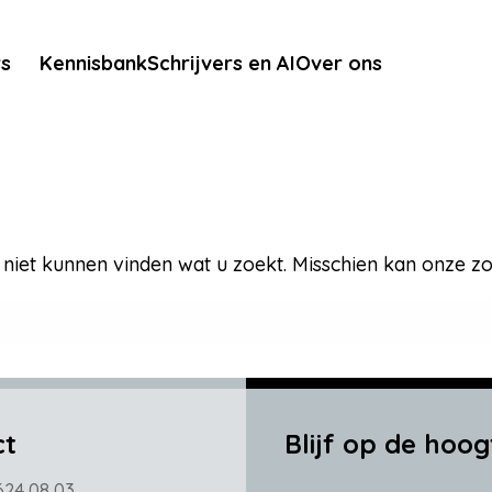
rs
Kennisbank
Schrijvers en AI
Over ons
e niet kunnen vinden wat u zoekt. Misschien kan onze z
ct
Blijf op de hoog
624 08 03