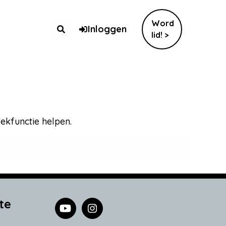
Word
Inloggen
lid! >
oekfunctie helpen.
te