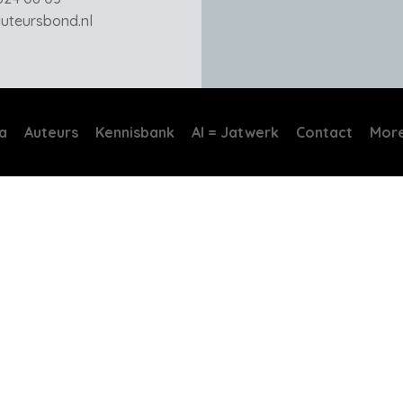
teursbond.nl
a
Auteurs
Kennisbank
AI = Jatwerk
Contact
Mor