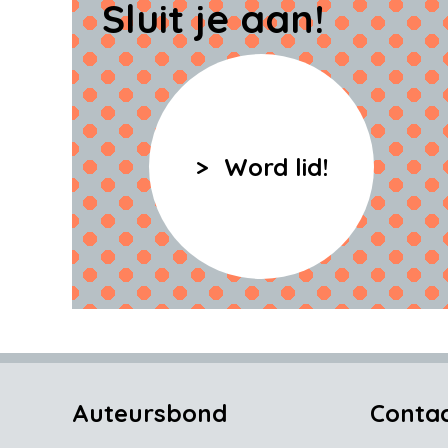
Sluit je aan!
Word lid!
Auteursbond
Conta