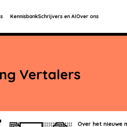
rs
Kennisbank
Schrijvers en AI
Over ons
ng Vertalers
Over het nieuwe 