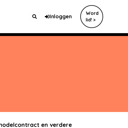
Word
Inloggen
lid! >
modelcontract en verdere