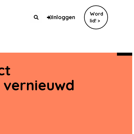
Word
Inloggen
lid! >
ct
s vernieuwd