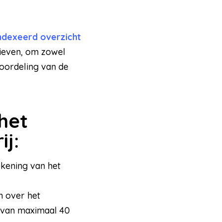
ndexeerd overzicht
rieven, om zowel
eoordeling van de
het
j:
ekening van het
 over het
e van maximaal 40