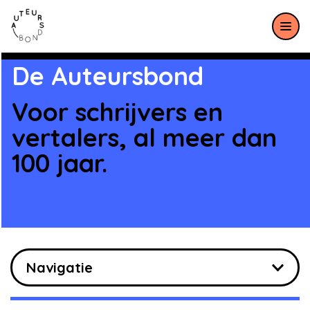
Meteen naar de content
De Auteursbond
Voor schrijvers en
vertalers, al meer dan
100 jaar.
Navigatie